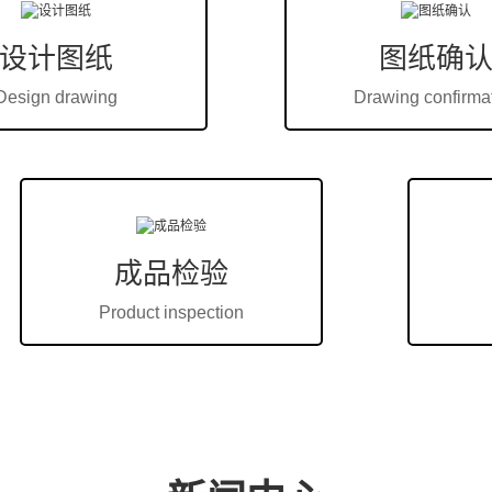
破碎机设备配
设计图纸
图纸确
2023-05-11
Design drawing
Drawing confirma
破碎机设备配件的特性可
机设备在破碎物料过程中
损而导致的停机时间，并延
成品检验
技术资讯
Product inspection
颚式破碎机配
2023-04-28
颚式破碎机是一种常用的
命是影响设备运行效果和