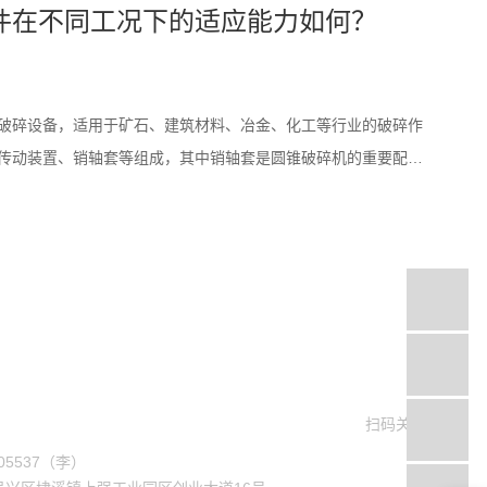
件在不同工况下的适应能力如何？
破碎设备，适用于矿石、建筑材料、冶金、化工等行业的破碎作
传动装置、销轴套等组成，其中销轴套是圆锥破碎机的重要配件
套是连接主轴和机壳的关键零部件，主要起到支撑主轴和保护主
更换方法
01-8690
扫码关注我们
各样矿山铁矿石破碎的关键矿山设备之一，圆锥破碎机的关键构
05537（李）
.锥套.凸轮轴.破碎墙.滚动轴承等，破碎机在破碎工作流程中，应