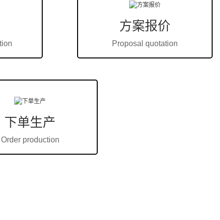
件的什么特性能提高工作效率？
认
方案报价
tion
Proposal quotation
以显著提高工作效率。以下是一些主要特性：1. 高耐磨性：破碎
会受到较大的冲击和磨损。因此，高耐磨性的配件可以减少因磨
长破碎机的使用寿命。2. 高耐腐蚀性：某些破碎物料可能具...
下单生产
Order production
件使用寿命有多长？如何延长？
破碎设备，主要用于破碎各种硬质矿石和岩石。其配件的使用寿
生产效率的关键因素之一。本文将介绍颚式破碎机配件的使用寿