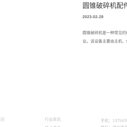
圆锥破碎机配
2023-02-28
圆锥破碎机是一种常见的
业。该设备主要由主机、
之一。圆锥破碎机的销轴
轴的作...
行业资讯
破碎机配件的
2021-09-12
400-1
展示
新闻资讯
圆锥破碎机是运用于各种
展示
行业资讯
手机：137542
成有轧磨墙.板.传动齿轮