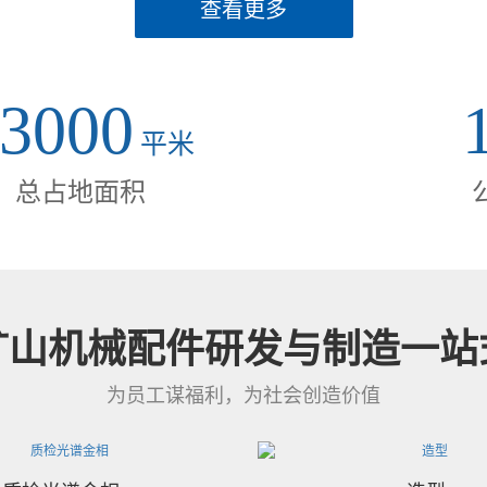
查看更多
圆锥破碎机配
2021-06-26
3000
圆锥破碎机是普遍用以各
平米
件有轧臼壁、圆板、传动
总占地面积
全过程中，应用時间后在
展，此刻...
行业资讯
矿山机械配件研发与制造一站
圆锥机配件的
为员工谋福利，为社会创造价值
2021-06-14
在安裝前必须核对圆锥机