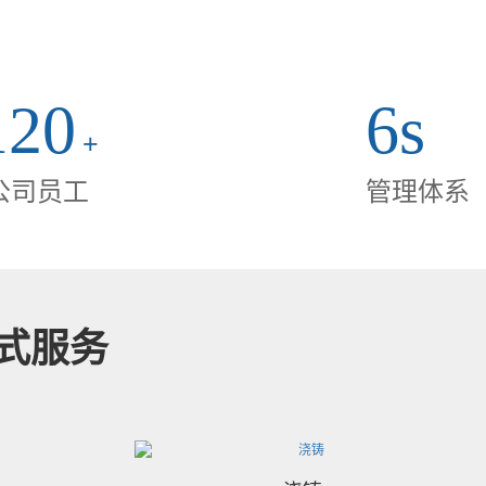
件有哪些更换方法
120
6s
种矿山矿石破碎的关键矿山设备之一，圆锥破碎机的关键组成构
+
齿轮、锥套、凸轮轴、破碎壁、滚动轴承等，破碎机在破碎工作
公司员工
管理体系
所难免造成损坏或构件消遣损坏。这会立即危害破碎工作的进
式服务
安装方法
配件的总数，查验每个零件加工表层与外螺纹在装卸搬运与运送