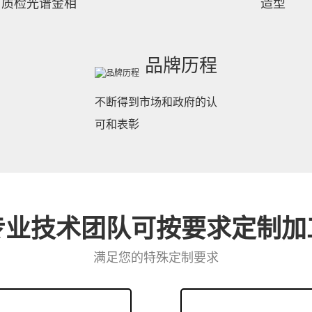
中所导致的损害，并清楚
质检光谱金相
造型
脏物等。安裝时要在固定
架时要...
品牌历程
行业资讯
不断得到市场和政府的认
如何选择适用
可和表彰
2023-06-28
圆锥破碎机是矿石、矿石
颗粒度的圆锥破碎机配件
专业技术团队可按要求定制加
选择适用于不同颗粒度的
碎机通...
满足您的特殊定制要求
技术资讯