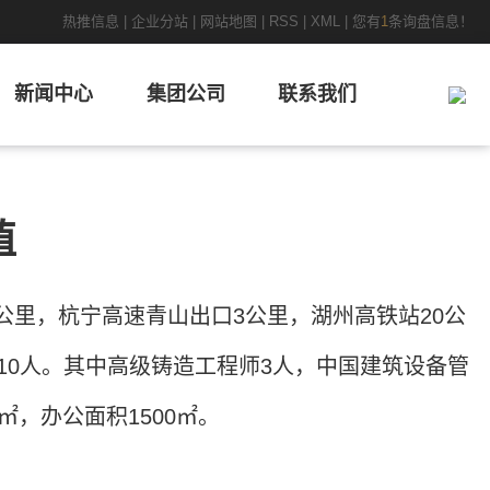
热推信息
|
企业分站
|
网站地图
|
RSS
|
XML
|
您有
1
条询盘信息！
新闻中心
集团公司
联系我们
值
公里，杭宁高速青山出口3公里，湖州高铁站20公
10人。其中高级铸造工程师3人，中国建筑设备管
0㎡，办公面积1500㎡。