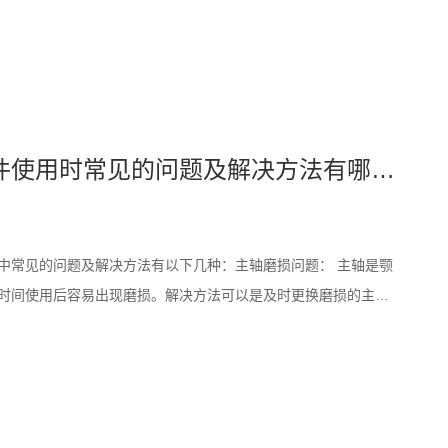
一、颚式破碎机配件使用寿命颚式破碎机的主要配件包括颚板、
颚式破碎机配件使用时常见的问题及解决方法有哪些？
中常见的问题及解决方法有以下几种：主轴磨损问题： 主轴是颚
时间使用后容易出现磨损。解决方法可以是及时更换磨损的主
意保持润滑，减少磨损。齿板损坏问题： 齿板是颚式破碎机中重