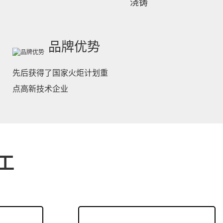
涂在生产加工表层上的维护建筑涂料及其在运送中落上的灰尘及
浇铸
不动清理表面涂以稀油，在主题活动表面涂以稀油。安裝声卡机
品牌优势
先后获得了国家火炬计划重
于不同颗粒度的圆锥破碎机配件？
点高新技术企业
、建筑废料等材料破碎和细碎的常用设备之一。选择适用于不同
是确保破碎机正常运行和工作的重要环节。本文将为您介绍如何
工
圆锥破碎机配件。我们需要了解圆锥破碎机的工作原理。圆锥破