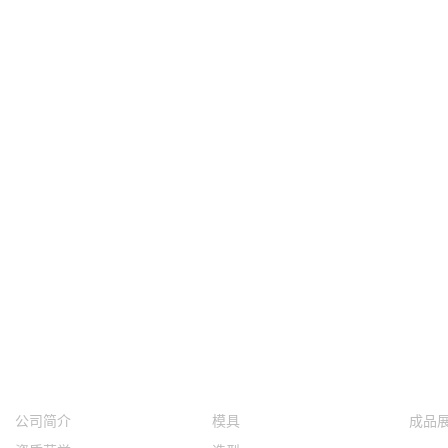
关于双金
核心优势
案例
公司简介
模具
成品