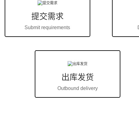
提交需求
Submit requirements
出库发货
Outbound delivery